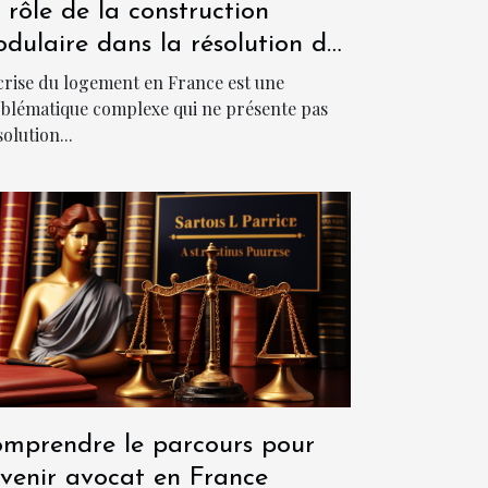
 rôle de la construction
dulaire dans la résolution de
 crise du logement en France
crise du logement en France est une
blématique complexe qui ne présente pas
solution...
mprendre le parcours pour
venir avocat en France