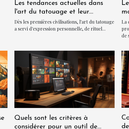
Les tendances actuelles dans
Le
l'art du tatouage et leur
mo
signification culturelle
la
Dès les premières civilisations, l'art du tatouage
La 
a servi d'expression personnelle, de rituel...
pro
de 
Co
se
Quels sont les critères à
de
considérer pour un outil de