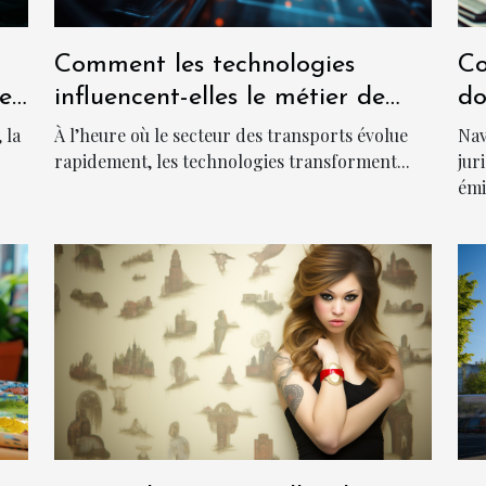
Comment les technologies
Co
he
influencent-elles le métier de
do
chauffeur ?
ca
 la
À l’heure où le secteur des transports évolue
Nav
rapidement, les technologies transforment...
jur
émi