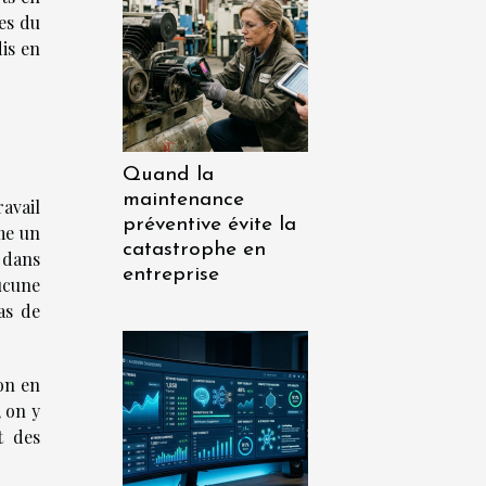
es du
dis en
Quand la
maintenance
ravail
préventive évite la
mme un
catastrophe en
 dans
entreprise
ucune
as de
on en
 on y
t des