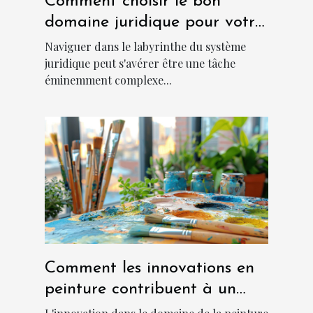
Comment choisir le bon
domaine juridique pour votre
cas ?
Naviguer dans le labyrinthe du système
juridique peut s'avérer être une tâche
éminemment complexe...
Comment les innovations en
peinture contribuent à un
environnement plus frais et