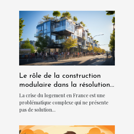
Le rôle de la construction
modulaire dans la résolution
de la crise du logement en
La crise du logement en France est une
France
problématique complexe qui ne présente
pas de solution...