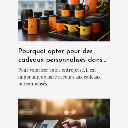
Pourquoi opter pour des
cadeaux personnalisés dans
une entreprise ?
Pour valoriser votre entreprise, il est
important de faire recours aux cadeaux
personnalisés....