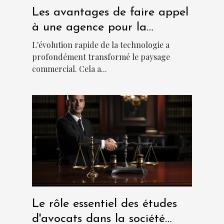
Les avantages de faire appel
à une agence pour la
création d'applications
L'évolution rapide de la technologie a
métiers sur mesure
profondément transformé le paysage
commercial. Cela a...
Le rôle essentiel des études
d'avocats dans la société