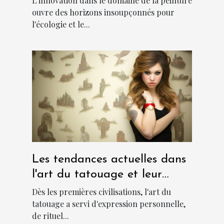
L'innovation dans le domaine de la peinture
durable
ouvre des horizons insoupçonnés pour
l'écologie et le...
Les tendances actuelles dans
l'art du tatouage et leur
signification culturelle
Dès les premières civilisations, l'art du
tatouage a servi d'expression personnelle,
de rituel...