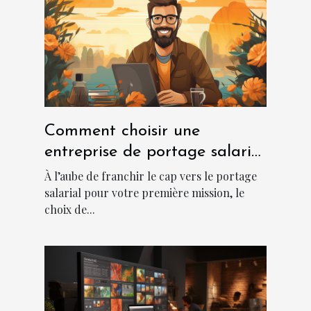
Comment choisir une
entreprise de portage salarial
?
À l’aube de franchir le cap vers le portage
salarial pour votre première mission, le
choix de...