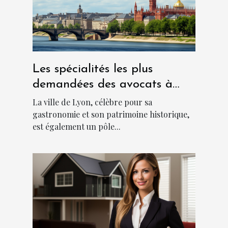
Les spécialités les plus
demandées des avocats à
Lyon
La ville de Lyon, célèbre pour sa
gastronomie et son patrimoine historique,
est également un pôle...