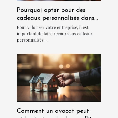
Pourquoi opter pour des
cadeaux personnalisés dans
une entreprise ?
Pour valoriser votre entreprise, il est
important de faire recours aux cadeaux
personnalisés....
Comment un avocat peut