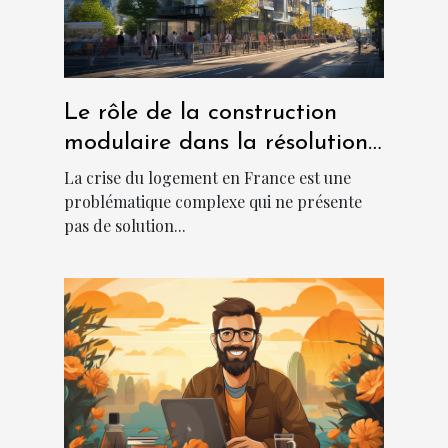
Le rôle de la construction
modulaire dans la résolution
de la crise du logement en
La crise du logement en France est une
France
problématique complexe qui ne présente
pas de solution...