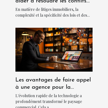
aider à résoudre les conflits
immobiliers
En matière de litiges immobiliers, la
complexité et la spécificité des lois et des...
Les avantages de faire appel
à une agence pour la
création d'applications
L'évolution rapide de la technologie a
métiers sur mesure
profondément transformé le paysage
commercial. Cela a...