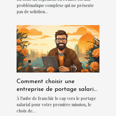
France
problématique complexe qui ne présente
pas de solution...
Comment choisir une
entreprise de portage salarial
?
À l’aube de franchir le cap vers le portage
salarial pour votre première mission, le
choix de...