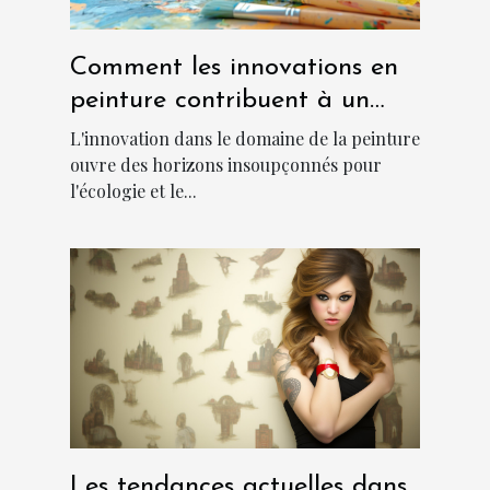
Comment les innovations en
peinture contribuent à un
environnement plus frais et
L'innovation dans le domaine de la peinture
durable
ouvre des horizons insoupçonnés pour
l'écologie et le...
Les tendances actuelles dans