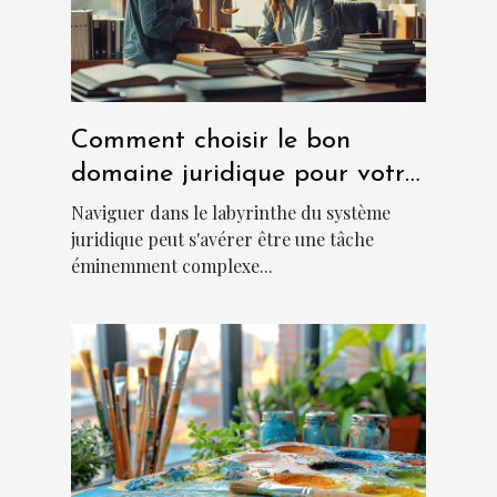
Comment choisir le bon
domaine juridique pour votre
cas ?
Naviguer dans le labyrinthe du système
juridique peut s'avérer être une tâche
éminemment complexe...