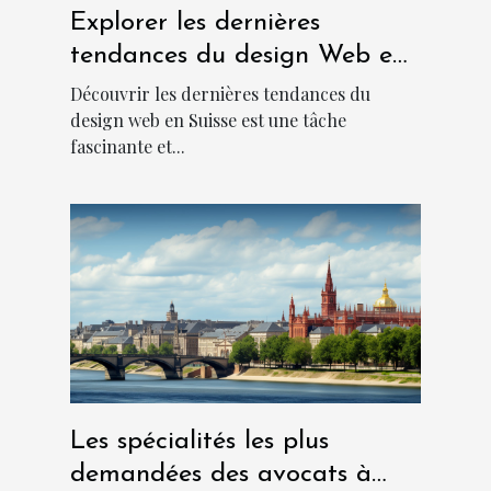
Explorer les dernières
tendances du design Web en
Suisse
Découvrir les dernières tendances du
design web en Suisse est une tâche
fascinante et...
Les spécialités les plus
demandées des avocats à