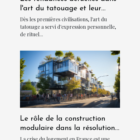
l'art du tatouage et leur
signification culturelle
Dès les premières civilisations, l'art du
tatouage a servi d'expression personnelle,
de rituel...
Le rôle de la construction
modulaire dans la résolution
de la crise du logement en
La crise du logement en France est une