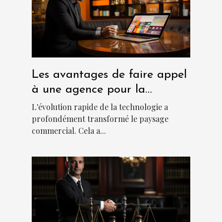
Les avantages de faire appel
à une agence pour la
création d'applications
L'évolution rapide de la technologie a
métiers sur mesure
profondément transformé le paysage
commercial. Cela a...