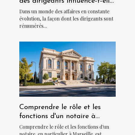
des dirigeants influence-t-elle
la culture d'entreprise ?
Dans un monde des affaires en constante
évolution, la façon dont les dirigeants sont
rémunérés...
Comprendre le rôle et les
fonctions d'un notaire à
Marseille
Comprendre le rôle et les fonctions d'un
notaire, en particulier à Marseille, est