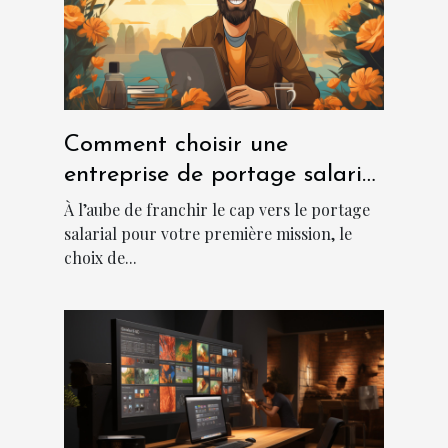
Comment choisir une
entreprise de portage salarial
?
À l’aube de franchir le cap vers le portage
salarial pour votre première mission, le
choix de...