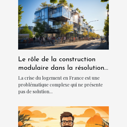
Le rôle de la construction
modulaire dans la résolution
de la crise du logement en
La crise du logement en France est une
France
problématique complexe qui ne présente
pas de solution...