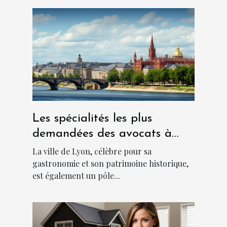
Les spécialités les plus
demandées des avocats à
Lyon
La ville de Lyon, célèbre pour sa
gastronomie et son patrimoine historique,
est également un pôle...