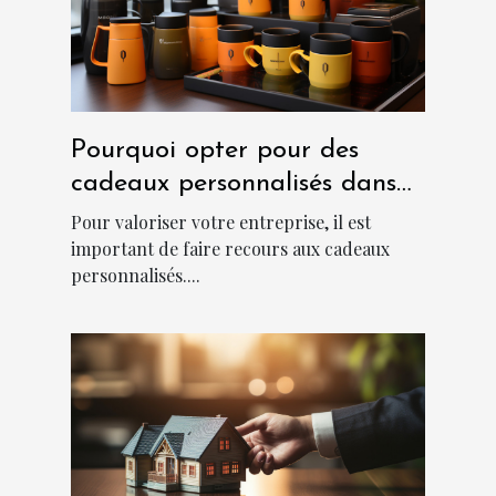
Pourquoi opter pour des
cadeaux personnalisés dans
une entreprise ?
Pour valoriser votre entreprise, il est
important de faire recours aux cadeaux
personnalisés....