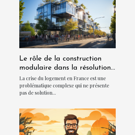
Le rôle de la construction
modulaire dans la résolution
de la crise du logement en
La crise du logement en France est une
France
problématique complexe qui ne présente
pas de solution...