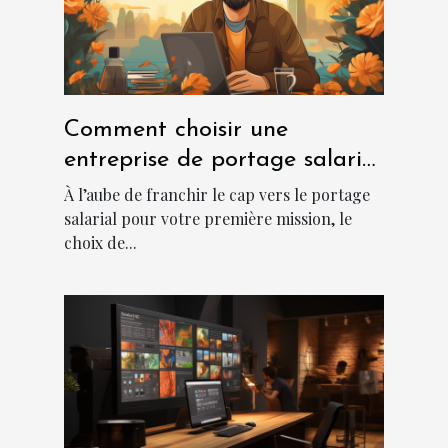
Comment choisir une
entreprise de portage salarial
?
À l’aube de franchir le cap vers le portage
salarial pour votre première mission, le
choix de...