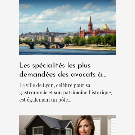
Les spécialités les plus
demandées des avocats à
Lyon
La ville de Lyon, célèbre pour sa
gastronomie et son patrimoine historique,
est également un pôle...