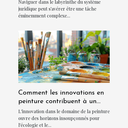
cas ?
Naviguer dans le labyrinthe du système
juridique peut s'avérer être une tâche
éminemment complexe...
Comment les innovations en
peinture contribuent à un
environnement plus frais et
L'innovation dans le domaine de la peinture
durable
ouvre des horizons insoupçonnés pour
l'écologie et le...