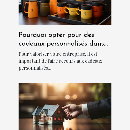
Pourquoi opter pour des
cadeaux personnalisés dans
une entreprise ?
Pour valoriser votre entreprise, il est
important de faire recours aux cadeaux
personnalisés....