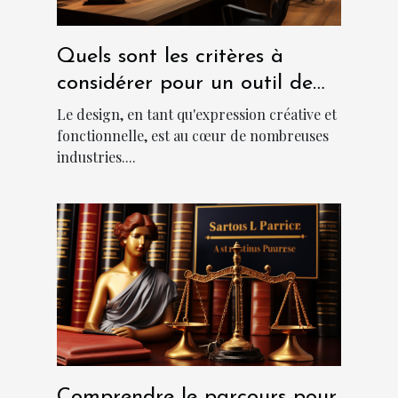
Quels sont les critères à
considérer pour un outil de
design abordable et
Le design, en tant qu'expression créative et
performant?
fonctionnelle, est au cœur de nombreuses
industries....
Comprendre le parcours pour