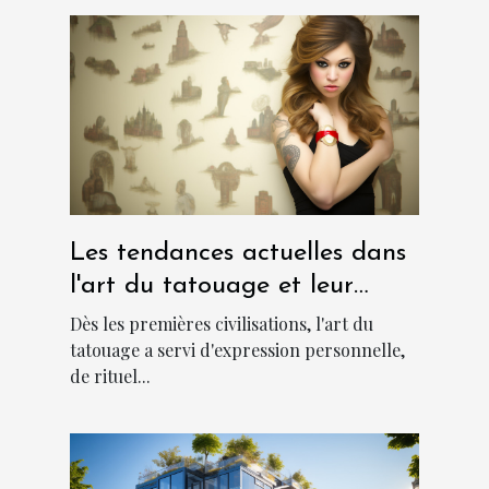
Les tendances actuelles dans
l'art du tatouage et leur
signification culturelle
Dès les premières civilisations, l'art du
tatouage a servi d'expression personnelle,
de rituel...