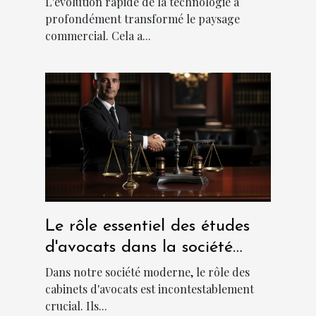
L'évolution rapide de la technologie a
métiers sur mesure
profondément transformé le paysage
commercial. Cela a...
Le rôle essentiel des études
d'avocats dans la société
moderne
Dans notre société moderne, le rôle des
cabinets d'avocats est incontestablement
crucial. Ils...