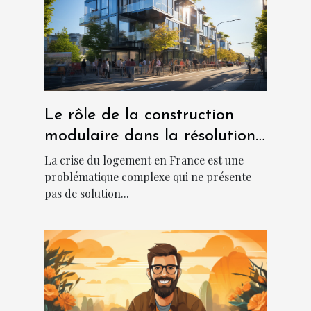
Le rôle de la construction
modulaire dans la résolution
de la crise du logement en
La crise du logement en France est une
France
problématique complexe qui ne présente
pas de solution...