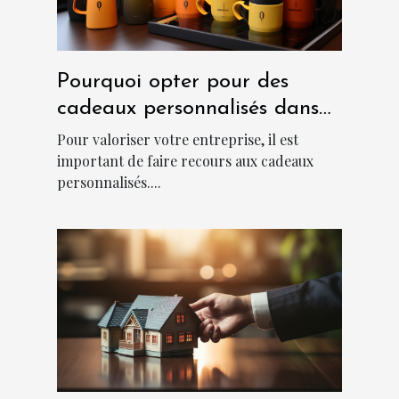
Pourquoi opter pour des
cadeaux personnalisés dans
une entreprise ?
Pour valoriser votre entreprise, il est
important de faire recours aux cadeaux
personnalisés....