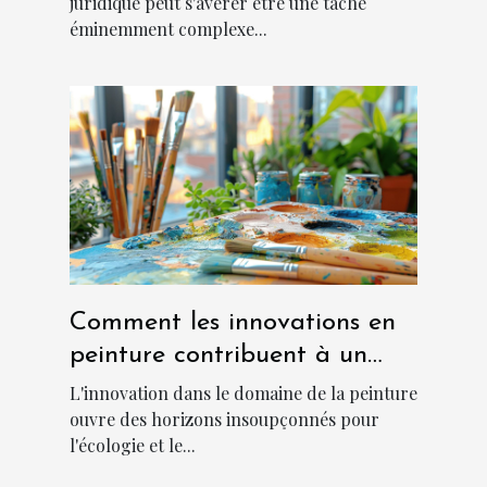
juridique peut s'avérer être une tâche
éminemment complexe...
Comment les innovations en
peinture contribuent à un
environnement plus frais et
L'innovation dans le domaine de la peinture
durable
ouvre des horizons insoupçonnés pour
l'écologie et le...