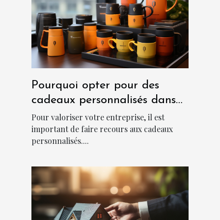
Pourquoi opter pour des
cadeaux personnalisés dans
une entreprise ?
Pour valoriser votre entreprise, il est
important de faire recours aux cadeaux
personnalisés....