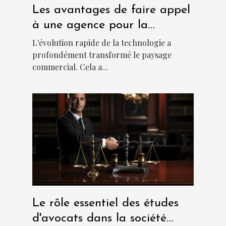
Les avantages de faire appel
à une agence pour la
création d'applications
L'évolution rapide de la technologie a
métiers sur mesure
profondément transformé le paysage
commercial. Cela a...
Le rôle essentiel des études
d'avocats dans la société