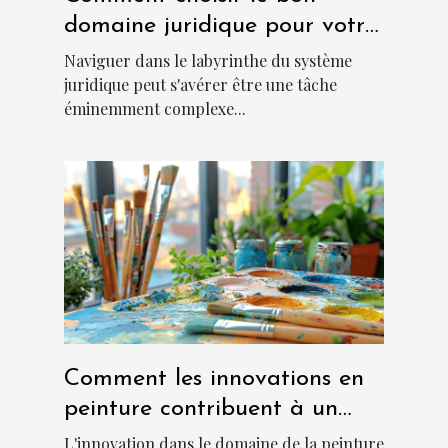
domaine juridique pour votre
cas ?
Naviguer dans le labyrinthe du système
juridique peut s'avérer être une tâche
éminemment complexe...
Comment les innovations en
peinture contribuent à un
environnement plus frais et
L'innovation dans le domaine de la peinture