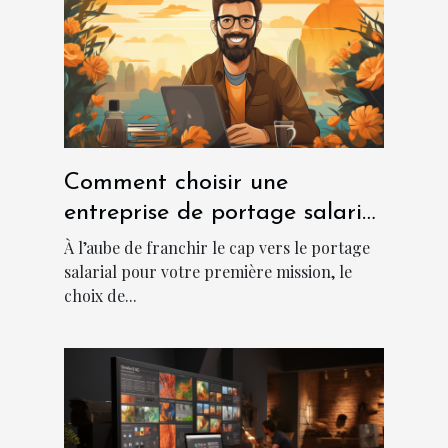
Comment choisir une
entreprise de portage salarial
?
À l’aube de franchir le cap vers le portage
salarial pour votre première mission, le
choix de...