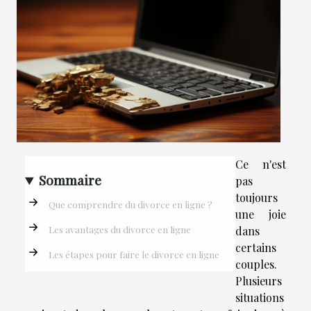
Ce n'est
Sommaire
pas
toujours
Que comprendre du divorce en ligne ?
une joie
Les avantages du divorce en ligne
dans
certains
Les étapes pour faire le divorce en ligne
couples.
Plusieurs
situations