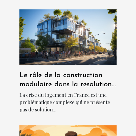
Le rôle de la construction
modulaire dans la résolution
de la crise du logement en
La crise du logement en France est une
France
problématique complexe qui ne présente
pas de solution...