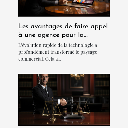
Les avantages de faire appel
à une agence pour la
création d'applications
L'évolution rapide de la technologie a
métiers sur mesure
profondément transformé le paysage
commercial. Cela a...