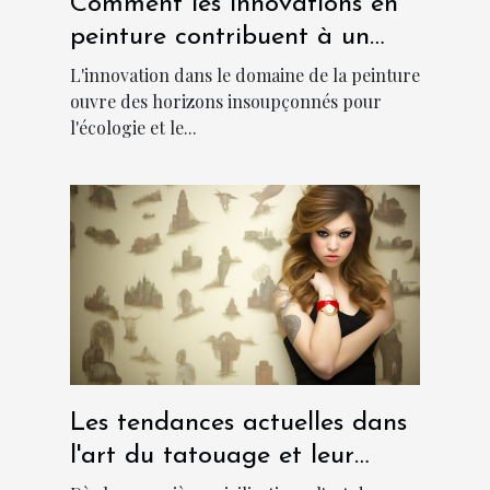
Comment les innovations en
peinture contribuent à un
environnement plus frais et
L'innovation dans le domaine de la peinture
durable
ouvre des horizons insoupçonnés pour
l'écologie et le...
Les tendances actuelles dans
l'art du tatouage et leur
signification culturelle