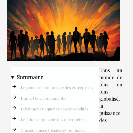
Dans un
Sommaire
monde de
plus en
Le pouvoir économique des entreprises
plus
Impact environnemental
globalisé,
la
Dilemmes éthiques et responsabilités
puissance
Le futur du pouvoir des entreprises
des
Conséquences sociales et politiques