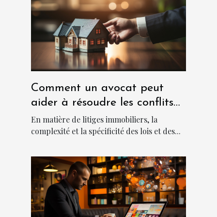
Comment un avocat peut
aider à résoudre les conflits
immobiliers
En matière de litiges immobiliers, la
complexité et la spécificité des lois et des...