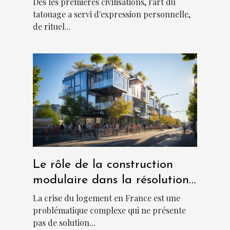
Dès les premières civilisations, l'art du
tatouage a servi d'expression personnelle,
de rituel...
Le rôle de la construction
modulaire dans la résolution
de la crise du logement en
La crise du logement en France est une
France
problématique complexe qui ne présente
pas de solution...