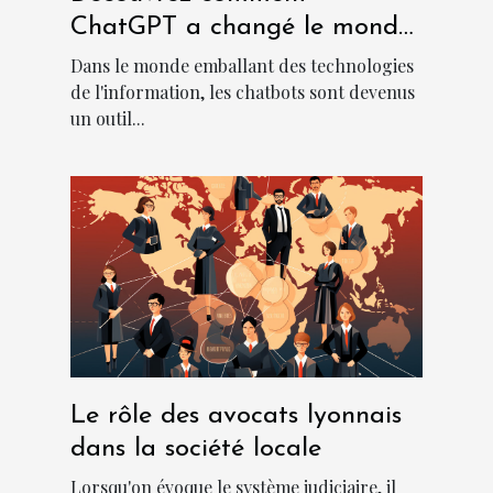
ChatGPT a changé le monde
des chatbots
Dans le monde emballant des technologies
de l'information, les chatbots sont devenus
un outil...
Le rôle des avocats lyonnais
dans la société locale
Lorsqu'on évoque le système judiciaire, il