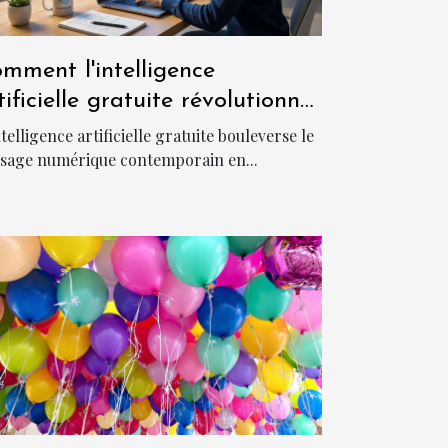
mment l'intelligence
tificielle gratuite révolutionne-
elle l'accès au numérique ?
ntelligence artificielle gratuite bouleverse le
sage numérique contemporain en...