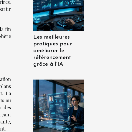
ires.
artir
a fin
phère
Les meilleures
pratiques pour
améliorer le
référencement
grâce à l'IA
ation
plans
t. La
ûts ou
ir des
rçant
ante,
nt.