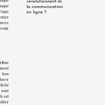
haque
révolutionnent-ils
haque
la communication
rtage
en ligne ?
enter
ouvre
venir
ribue
ement
. Son
pturer
icité
s sont
th est
fiter