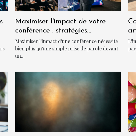
s
Maximiser l'impact de votre
Co
conférence : stratégies
ar
innovantes
t-
Maximiser l'impact d'une conférence nécessite
L’i
urs
bien plus qu'une simple prise de parole devant
pay
un...