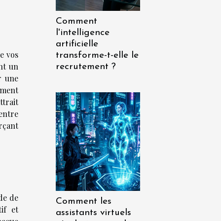
Comment
l'intelligence
artificielle
e vos
transforme-t-elle le
nt un
recrutement ?
r une
oment
ttrait
entre
orçant
de de
Comment les
if et
assistants virtuels