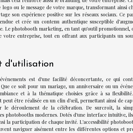
 mais cela renforce aussi le branding de votre entreprise. C
le logo ou le message de votre marque, transformant ainsi c
tage son expérience positive sur les réseaux sociaux. Ce pa
étendue et crée un contenu authentique susceptible d'augm
. Le photobooth marketing, en tant qu'outil promotionnel, 
de votre entreprise, tout en offrant aux participants un sou
t d'utilisation
événements est d'une facilité déconcertante, ce qui cont
 Que ce soit pour un mariage, un anniversaire ou un évén
ambiance et à la thématique choisies grâce à sa flexibilité
et peut être réalisée en un clin d'œil, permettant ainsi de ca
e déroulement de la célébration. De surcroît, la simpl
des photobooths modernes. Dotés d'une interface intuitive, il
si la participation de chaque invité. L'accessibilité photoboo
uvent naviguer aisément entre les différentes options et pro