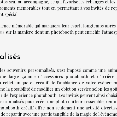
tos seul ou accompagné, ce qui favorise les échanges et les r
moments mémorables tout en permettant à vos invités de rep
t spécial.
périence mémorable qui marquera leur esprit longtemps après l
lus
sur la manière dont un photobooth peut enrichir l'atmos
alisés
 des souvenirs personnalisés, s'est imposé comme une anim
une large gamme d'accessoires photobooth et d'arrière-
n reflet unique et créatif de l'ambiance de votre événemen
e la possibilité de modifier un objet ou service selon les go
ur de l'expérience photobooth. Les invités peuvent ainsi chois
ersonnalisés pour créer une photo qui leur ressemble, renfo
photobooth créatif offre non seulement une activité divertiss
e repartir avec une partie tangible de la magie de l'événeme