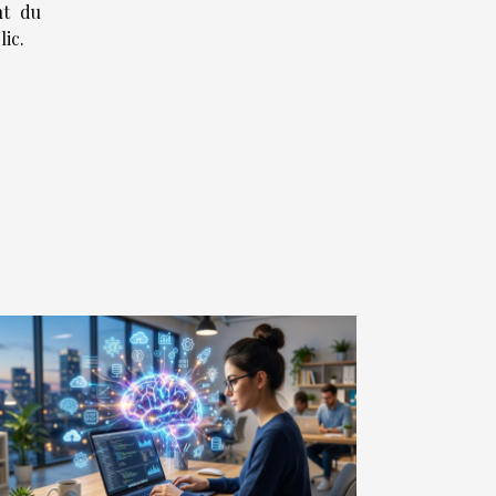
nt du
ic.