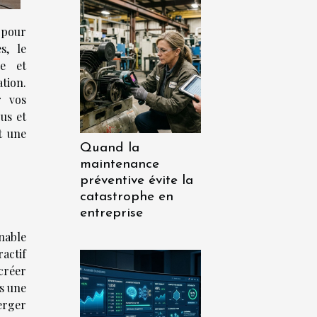
 pour
s, le
e et
tion.
r vos
us et
t une
Quand la
maintenance
préventive évite la
catastrophe en
entreprise
nable
actif
 créer
s une
erger