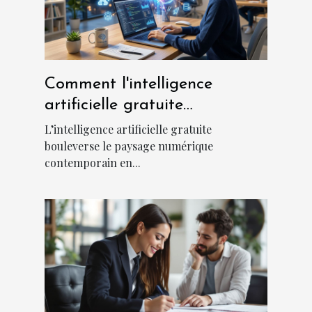
Comment l'intelligence
artificielle gratuite
révolutionne-t-elle l'accès au
L’intelligence artificielle gratuite
numérique ?
bouleverse le paysage numérique
contemporain en...