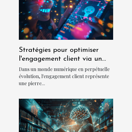
Stratégies pour optimiser
l'engagement client via un
chatbot sur les réseaux
Dans un monde numérique en perpétuelle
sociaux
évolution, l'engagement client représente
une pierre...