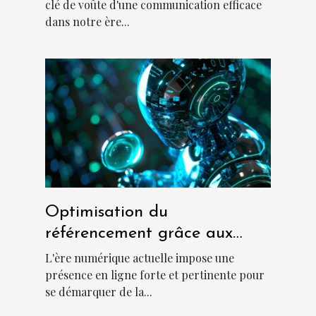
clé de voûte d'une communication efficace
dans notre ère...
Optimisation du
référencement grâce aux
articles sponsorisés et au
L'ère numérique actuelle impose une
netlinking
présence en ligne forte et pertinente pour
se démarquer de la...