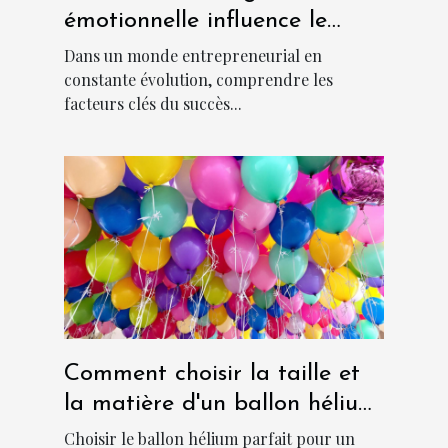
émotionnelle influence le
succès des nouveaux
Dans un monde entrepreneurial en
entrepreneurs ?
constante évolution, comprendre les
facteurs clés du succès...
Comment choisir la taille et
la matière d'un ballon hélium
pour votre événement ?
Choisir le ballon hélium parfait pour un