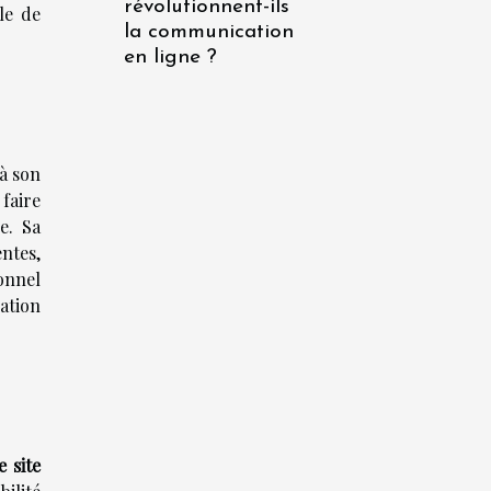
révolutionnent-ils
le de
la communication
en ligne ?
 à son
faire
e. Sa
ntes,
onnel
sation
 site