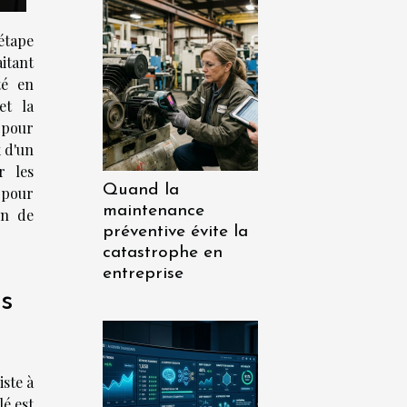
étape
itant
té en
et la
 pour
 d'un
r les
Quand la
 pour
maintenance
on de
préventive évite la
catastrophe en
entreprise
ns
iste à
lé est