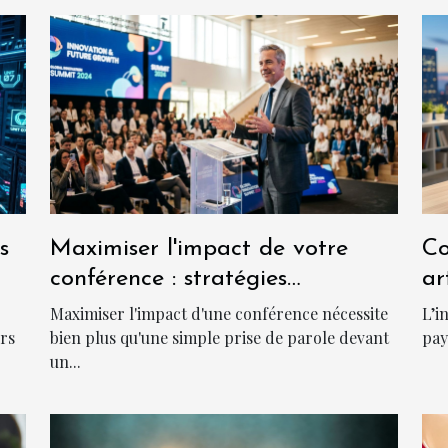
s
Maximiser l'impact de votre
Co
conférence : stratégies
ar
innovantes
t-
Maximiser l'impact d'une conférence nécessite
L’i
urs
bien plus qu'une simple prise de parole devant
pay
un...