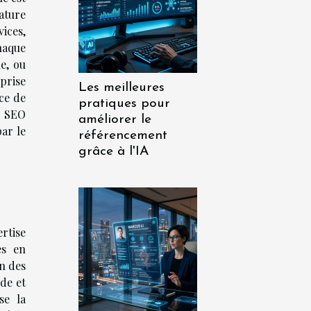
ature
ices,
haque
e, ou
eprise
Les meilleures
ce de
pratiques pour
s SEO
améliorer le
par le
référencement
grâce à l'IA
ertise
es en
on des
de et
se la