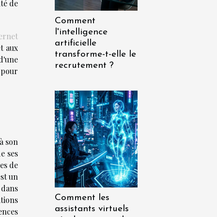
ité de
Comment
l'intelligence
ternet
artificielle
t aux
transforme-t-elle le
d'une
recrutement ?
 pour
 à son
de ses
des de
est un
 dans
Comment les
tions
assistants virtuels
ences