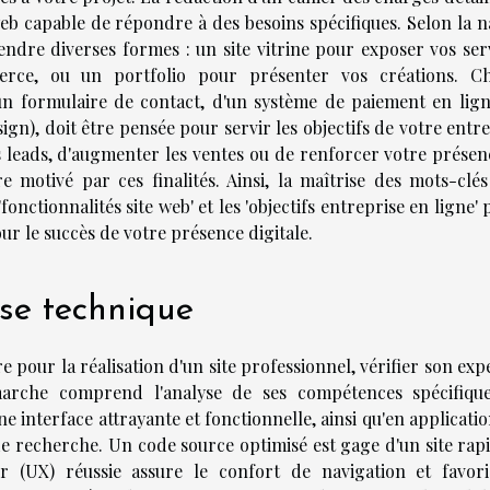
eb capable de répondre à des besoins spécifiques. Selon la n
endre diverses formes : un site vitrine pour exposer vos serv
rce, ou un portfolio pour présenter vos créations. C
d'un formulaire de contact, d'un système de paiement en lign
gn), doit être pensée pour servir les objectifs de votre entr
s leads, d'augmenter les ventes ou de renforcer votre présen
 motivé par ces finalités. Ainsi, la maîtrise des mots-clé
 'fonctionnalités site web' et les 'objectifs entreprise en ligne' 
ur le succès de votre présence digitale.
ise technique
re pour la réalisation d'un site professionnel, vérifier son exp
marche comprend l'analyse de ses compétences spécifiqu
 interface attrayante et fonctionnelle, ainsi qu'en applicati
e recherche. Un code source optimisé est gage d'un site rapi
eur (UX) réussie assure le confort de navigation et favori