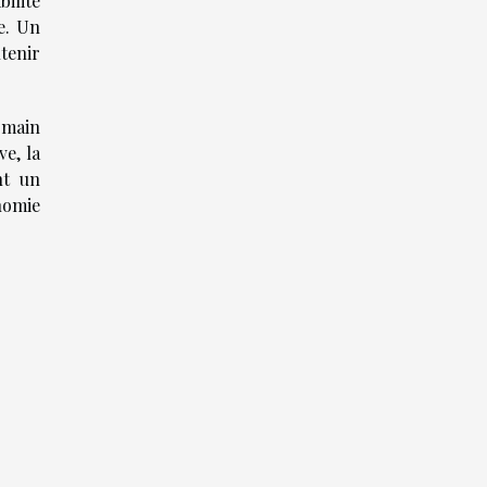
bilité
e. Un
tenir
 main
ve, la
nt un
nomie