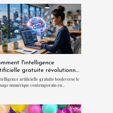
mment l'intelligence
tificielle gratuite révolutionne-
elle l'accès au numérique ?
ntelligence artificielle gratuite bouleverse le
sage numérique contemporain en...