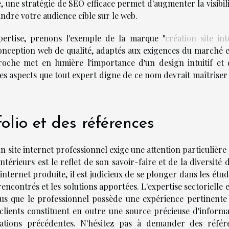
e, une stratégie de SEO efficace permet d'augmenter la visibil
indre votre audience cible sur le web.
xpertise, prenons l'exemple de la marque "
création site in
conception web de qualité, adaptés aux exigences du marché e
roche met en lumière l'importance d'un design intuitif et 
es aspects que tout expert digne de ce nom devrait maîtriser
olio et des références
n site internet professionnel exige une attention particulière
térieurs est le reflet de son savoir-faire et de la diversité 
internet produite, il est judicieux de se plonger dans les étu
 rencontrés et les solutions apportées. L'expertise sectorielle 
ous que le professionnel possède une expérience pertinente
clients constituent en outre une source précieuse d'informa
orations précédentes. N'hésitez pas à demander des référ