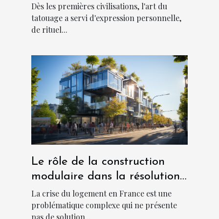
signification culturelle
Dès les premières civilisations, l'art du
tatouage a servi d'expression personnelle,
de rituel...
Le rôle de la construction
modulaire dans la résolution
de la crise du logement en
La crise du logement en France est une
France
problématique complexe qui ne présente
pas de solution...