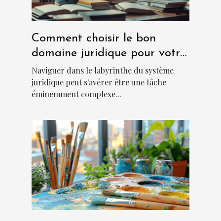
Comment choisir le bon
domaine juridique pour votre
cas ?
Naviguer dans le labyrinthe du système
juridique peut s'avérer être une tâche
éminemment complexe...