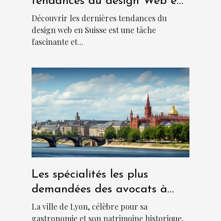
tendances du design Web en
Suisse
Découvrir les dernières tendances du
design web en Suisse est une tâche
fascinante et...
Les spécialités les plus
demandées des avocats à
Lyon
La ville de Lyon, célèbre pour sa
gastronomie et son patrimoine historique,