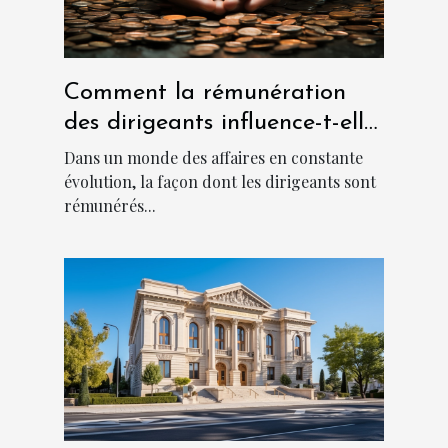
Comment la rémunération
des dirigeants influence-t-elle
la culture d'entreprise ?
Dans un monde des affaires en constante
évolution, la façon dont les dirigeants sont
rémunérés...