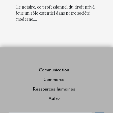
moderne
Le notaire, ce professionnel du droit privé,
joue un rôle essentiel dans notre société
moderne....
Communication
Commerce
Ressources humaines
Autre