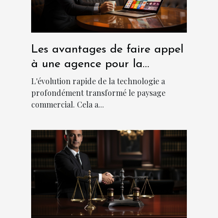
Les avantages de faire appel
à une agence pour la
création d'applications
L'évolution rapide de la technologie a
métiers sur mesure
profondément transformé le paysage
commercial. Cela a...