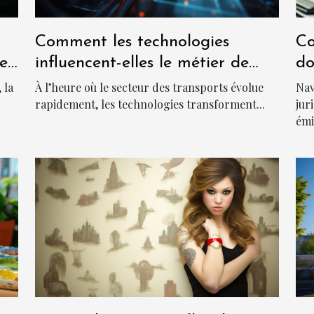
Comment les technologies
Co
he
influencent-elles le métier de
do
chauffeur ?
ca
 la
À l’heure où le secteur des transports évolue
Nav
rapidement, les technologies transforment...
jur
émi