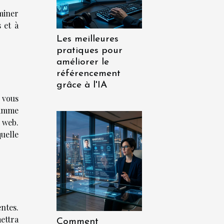
miner
 et à
Les meilleures
pratiques pour
améliorer le
référencement
grâce à l'IA
 vous
gamme
e web.
uelle
ntes.
ettra
Comment