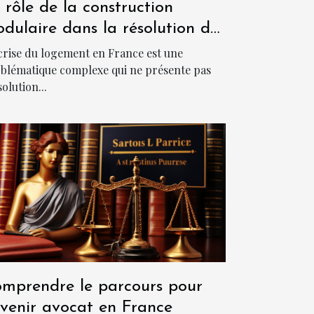
 rôle de la construction
dulaire dans la résolution de
 crise du logement en France
crise du logement en France est une
blématique complexe qui ne présente pas
solution...
mprendre le parcours pour
venir avocat en France