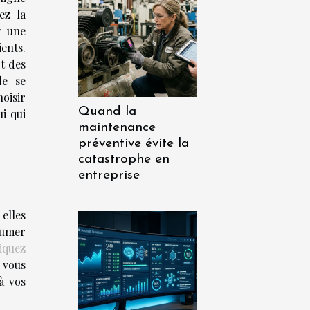
ez la
r une
ents.
t des
de se
hoisir
Quand la
ui qui
maintenance
préventive évite la
catastrophe en
entreprise
 elles
ssumer
liquez
s vous
à vos