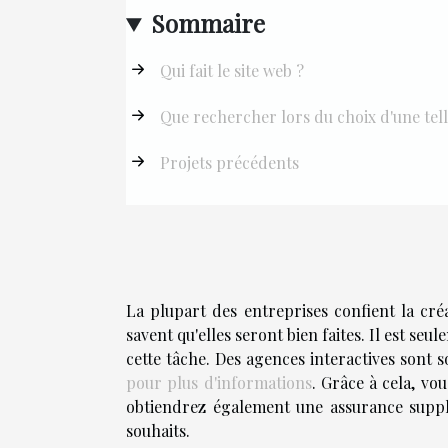
Sommaire
Qui fait le site web ?
Que rechercher lors du choix d'une tel
Projets précédents
La plupart des entreprises confient la créa
savent qu'elles seront bien faites. Il est s
cette tâche. Des agences interactives sont s
pour plus d'informations
. Grâce à cela, vo
obtiendrez également une assurance supp
souhaits.