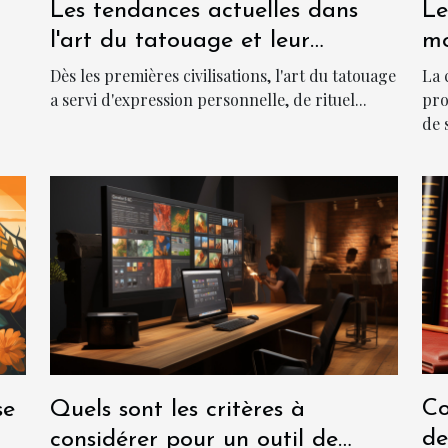
Les tendances actuelles dans
Le
l'art du tatouage et leur
mo
signification culturelle
la
Dès les premières civilisations, l'art du tatouage
La 
a servi d'expression personnelle, de rituel...
pro
de 
Co
se
Quels sont les critères à
de
considérer pour un outil de